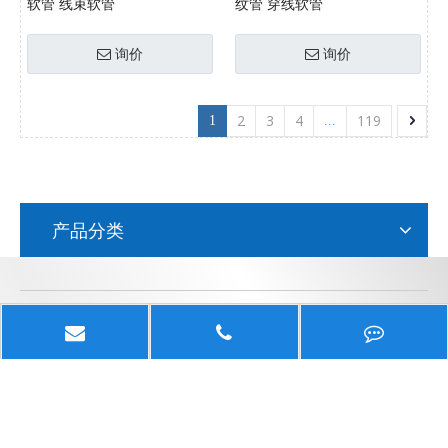
软管 线束软管
纹管 穿线软管
询价
询价
2
3
4
119
1
...
产品分类
江苏京生管业有限公司