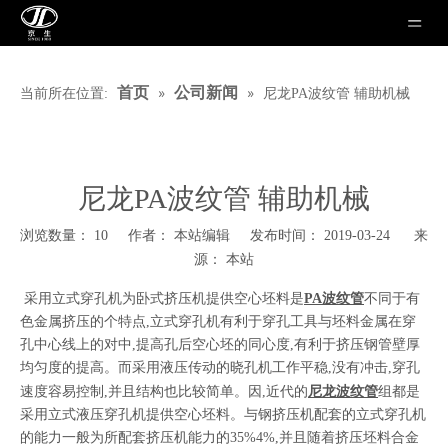
»
»
首页
公司新闻
当前所在位置:
尼龙PA波纹管 辅助机械
尼龙PA波纹管 辅助机械
浏览数量：
10
作者： 本站编辑 发布时间： 2019-03-24 来
本站
源：
["wechat","weibo","qzone","douban","email"]
采用立式穿孔机为卧式挤压机提供空心坯料是
PA波纹管
不同于有
色金属挤压的个特点,立式穿孔机有利于穿孔工具与坯料金属在穿
孔中心线上的对中,提高孔后空心坯的同心度,有利于挤压钢管壁厚
均匀度的提高。而采用液压传动的晓孔机工作平稳,没有冲击,穿孔
速度容易控制,并且结构也比较简单。因,近代的
尼龙波纹管
组都是
采用立式液压穿孔机提供空心坯料。与钢挤压机配套的立式穿孔机
的能力一般为所配套挤压机能力的35%4%,并且随着挤压坯料合金