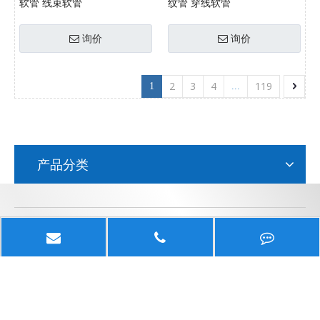
软管 线束软管
纹管 穿线软管
询价
询价
2
3
4
119
1
...
产品分类
江苏京生管业有限公司