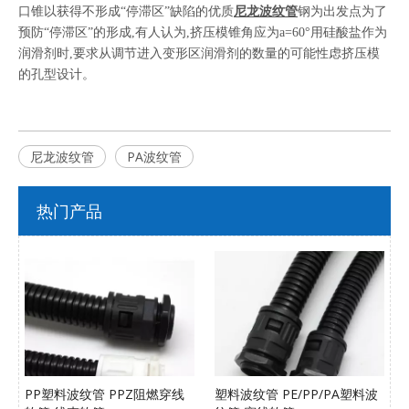
口锥以获得不形成“停滞区”缺陷的优质
尼龙波纹管
钢为出发点为了
预防“停滞区”的形成,有人认为,挤压模锥角应为a=60°用硅酸盐作为
润滑剂时,要求从调节进入变形区润滑剂的数量的可能性虑挤压模
的孔型设计。
尼龙波纹管
PA波纹管
热门产品
PP塑料波纹管 PPZ阻燃穿线
塑料波纹管 PE/PP/PA塑料波