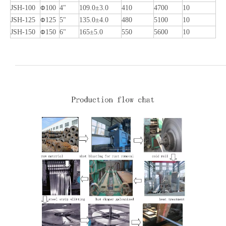
JSH-100
100
4"
109.0±3.0
410
4700
10
Φ
JSH-125
125
5"
135.0±4.0
480
5100
10
Φ
JSH-150
150
6"
165±5.0
550
5600
10
Φ