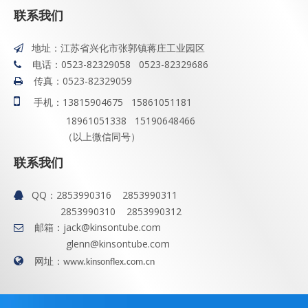
联系我们
地址：江苏省兴化市张郭镇蒋庄工业园区

电话：0523-82329058 0523-82329686

传真：0523-82329059


手机：13815904675 15861051181
18961051338 15190648466
（以上微信同号）
联系我们
QQ：
2853990316 2853990311

2853990310 2853990312
邮箱：
jack@kinsontube.com

glenn@kinsontube.com

网址：
www.kinsonflex.com.cn