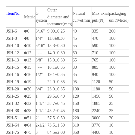
Outer
ItemNo.
G
Natural
Max.axial
packaging
Metric
diameter and
system
curve(mm)
pull(N)
unit(Meter)
toterance(mm)
JSH-6
6
3/16"
9.00±0.25
40
335
200
Φ
JSH-8
8
1/4"
11.8±0.30
45
470
100
Φ
JSH-10
10
5/16"
13.3±0.30
55
590
100
Φ
JSH-12
12
---
14.9±0.30
60
710
100
Φ
JSH-13
13
3/8"
15.9±0.30
65
765
100
Φ
JSH-15
15
---
18.1±0.35
80
885
100
Φ
JSH-16
16
1/2"
19.1±0.35
85
940
100
Φ
JSH-19
19
---
22.9±0.35
95
1120
50
Φ
JSH-20
20
3/4"
23.9±0.35
100
1180
50
Φ
JSH-25
25
1"
29.5±0.40
120
1450
50
Φ
JSH-32
32
1-1/4"
38.7±0.45
150
1885
25
Φ
JSH-38
38
1-1/2"
45.2±0.45
180
2240
25
Φ
JSH-51
51
2"
57.5±0.50
220
3000
20
Φ
JSH-64
64
2-1/2"
73.5±1.50
310
3770
10
Φ
JSH-75
75
3"
84.5±2.00
350
4400
10
Φ