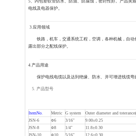
5、内包塑软管防水、防油、防腐蚀，密封性好。产品美
电线及电器保护。
3.应用领域
铁路，机车，交通系统工程，空调，各种机械，自动
露出部分之配线保护。
4.产品用途
保护电线电缆以及达到绝缘、防水、并可增进线缆弯
5. 产品型号
ItemNo.
Metric
G system
Outer diameter and toteranc
JSN-6
6
3/16"
9.00±0.25
Φ
JSN-8
8
1/4"
11.8±0.30
Φ
JSN-10
10
5/16"
12.6±0.30
Φ