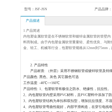
型号：
JSF-JSN
产品品牌：
产品描述
1.产品简述
内包塑金属软管是在不锈钢软管和镀锌金属软管的管壁内
料而制成。由于内包塑金属软管重量轻、柔性优良、与附
金、轻工、机械等行业，包塑软管规格从12mm到75m
2. 产品特性
产品材质: （外层）采用不锈钢软管或镀锌软管及特
产品颜色: 黑色、灰色 其它颜色可选
工作温度: -40℃~+160℃
产品特性: 1、包塑软管有极佳之防水、绝缘性，抗拉性。
2、内包塑软管内壁采用PVC材料，且PVC塑料中添加了
3、内包塑软管结构为单扣和双扣型，增加抗拉强度、不
4、内包塑软管弯曲性能好，内部平滑构造，在穿引电线