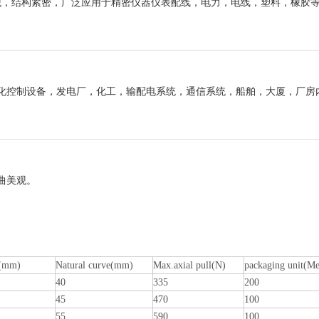
观，结构紧密，广泛应用于精密仪器仪表配线，电力，电线，塑料，橡胶
化控制设备，发电厂，化工，输配电系统，通信系统，船舶，大厦，厂房
曲美观。
e(mm)
Natural curve(mm)
Max.axial pull(N)
packaging unit(Me
40
335
200
45
470
100
55
590
100