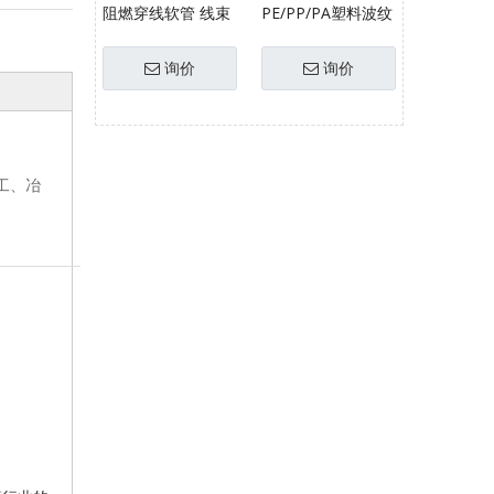
阻燃穿线软管 线束
PE/PP/PA塑料波纹
软管
管 穿线软管
询价
询价
工、冶