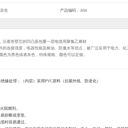
京生
产品编码：
A04
，沿着管壁芯的凹凸面包覆一层电缆用聚氯乙烯材
件的连接强度，电器性能及耐油、防溅水等优点，被广泛应用于电力、化
m，颜色为黑色或者灰色，特殊规格、颜色可以定做。
殊绝缘处理；（内层）采用PVC原料（抗紫外线、防老化）
防火阻燃剂。
容易折断或变形。
电缆时容易通过。