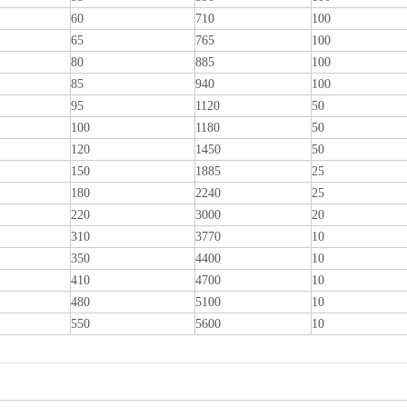
60
710
100
65
765
100
80
885
100
85
940
100
95
1120
50
100
1180
50
120
1450
50
150
1885
25
180
2240
25
220
3000
20
310
3770
10
350
4400
10
410
4700
10
480
5100
10
550
5600
10