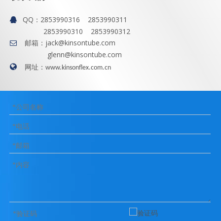
QQ：
2853990316 2853990311

2853990310 2853990312
邮箱：
jack@kinsontube.com

glenn@kinsontube.com

网址：
www.kinsonflex.com.cn