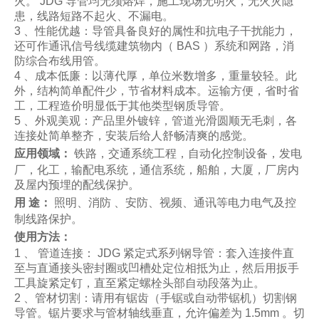
火。 JDG 导管均无须熔焊，施工现场无明火，无火灾隐
患，线路短路不起火、不漏电。
3 、性能优越：导管具备良好的属性和抗电子干扰能力，
还可作通讯信号线缆建筑物内（ BAS ）系统和网路，消
防综合布线用管。
4 、成本低廉：以薄代厚，单位米数增多，重量较轻。此
外，结构简单配件少，节省材料成本。运输方便，省时省
工，工程造价明显低于其他类型钢质导管。
5 、外观美观：产品里外镀锌，管道光滑圆顺无毛刺，各
连接处简单整齐，安装后给人舒畅清爽的感觉。
应用领域：
铁路，交通系统工程，自动化控制设备，发电
厂，化工，输配电系统，通信系统，船舶，大厦，厂房内
及屋内预埋的配线保护。
用 途：
照明、消防 、安防、视频、通讯等电力电气及控
制线路保护。
使用方法：
1 、 管道连接： JDG 紧定式系列钢导管：套入连接件直
至与直通接头密封圈或凹槽处定位相抵为止，然后用扳手
工具旋紧定钉，直至紧定螺栓头部自动段落为止。
2 、管材切割：请用有锯齿（手锯或自动带锯机）切割钢
导管。锯片要求与管材轴线垂直，允许偏差为 1.5mm 。切