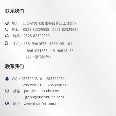
联系我们
地址：江苏省兴化市张郭镇蒋庄工业园区

电话：0523-82329058 0523-82329686

传真：0523-82329059


手机：13815904675 15861051181
18961051338 15190648466
（以上微信同号）
联系我们
QQ：
2853990316 2853990311

2853990310 2853990312
邮箱：
jack@kinsontube.com

glenn@kinsontube.com

网址：
www.kinsonflex.com.cn