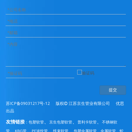
提交
苏ICP备09031217号-12
版权

江苏京生管业有限公司 优思
出品
、
、
、
友情链接
包塑软管
京生包塑软管
普利卡软管
不锈钢软
：
、
、
、
、
管
KBG管
PE波纹管
线束软管
包塑金属软管
金属软管、
蛇
、