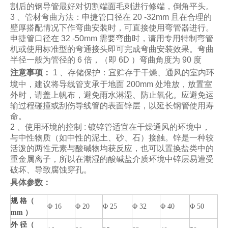
割后的钢导管最好对切割端面毛刺进行修端，倒角平头。
3 、管材弯曲方法：申捷管口径在 20 -32mm 且在合理的
壁厚搭配情况下作弯曲安装时，可直接使用弯管器进行。
申捷管口径在 32 -50mm 需要弯曲时，请用专用特制弯管
机或使用标准型的弯通接头即可完成弯曲安装效果。弯曲
半径一般为管径的 6 倍，（即 6D ）弯曲角度为 90 度
注意事项：
1 、存储保护：宜贮存于干燥、通风的室内环
境中，建议将导线管支承于地面 200mm 处堆放，放置室
外时，请盖上帆布，避免雨水淋湿、防止氧化。应避免运
输过程碰撞或刮伤导线管的表面锌层，以延长钢管使用寿
命。
2 、使用环境的控制 : 镀锌管适宜在干燥通风的环境中，
与中性物质（如中性的泥土、砂、石）接触。锌是一种较
活泼的两性元素与酸碱物均获反应，也可以置换盐类中的
重金属离子，所以在潮湿的酸碱盐介质环境中锌层易遭受
破坏、导致腐蚀穿孔。
具体参数：
规 格（
Φ 16
Φ 20
Φ 25
Φ 32
Φ 40
Φ 50
mm ）
外 径（