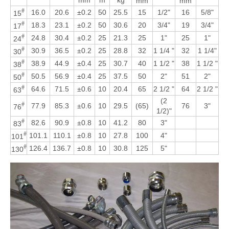
mm
m
kg
mm
"
mm
"
#
16.0
20.6
±0.2
50
25.5
15
1/2"
16
5/8"
15
#
18.3
23.1
±0.2
50
30.6
20
3/4"
19
3/4"
17
#
24.8
30.4
±0.2
25
21.3
25
1"
25
1"
24
#
30.9
36.5
±0.2
25
28.8
32
1 1/4 "
32
1 1/4"
30
#
38.9
44.9
±0.4
25
30.7
40
1 1/2 "
38
1 1/2 "
38
#
50.5
56.9
±0.4
25
37.5
50
2"
51
2"
50
#
64.6
71.5
±0.6
10
20.4
65
2 1/2 "
64
2 1/2 "
63
(2
#
77.9
85.3
±0.6
10
29.5
(65)
76
3"
76
1/2)"
#
82.6
90.9
±0.8
10
41.2
80
3"
83
#
101.1
110.1
±0.8
10
27.8
100
4"
101
#
126.4
136.7
±0.8
10
30.8
125
5"
130