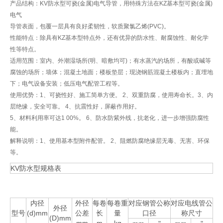
产品结构：KV防水型可挠(金属)电气导管，用特殊方法在KZ基本型可挠(金属)
电气
导管表面，包覆一层具有良好柔韧性，软质聚氯乙烯(PVC)。
性能特点：除具有KZ基本型特点外，还有优异的防水性、耐腐蚀性、耐化学
性等特点。
适用范围：室内、外潮湿场所(明、暗敷均可)；有水蒸汽的场所，有酸或碱等
腐蚀的场所；墙体；混凝土地面；楼板垫层；现浇钢筋混凝土楼板内；直埋地
下；电气设备安装；低压电气配管工程等。
使用优势：1、可挠性好、施工简单方便。 2、双重防腐，使用寿命长。3、内
层绝缘，安全可靠。 4、抗震性好，屏蔽作用好。
5、材料利用率可达1 00%。 6、防水防紫外线，抗老化，进一步增强防腐性
能。
解释说明：1、使用基本型附件配管。 2、阻燃防腐绝缘层无毒、无害、环保
等。
KV防水型规格表
内径
外径
每卷
每卷重
对应钢管公称
对应电线管公
外径
型号
(d)mm
公差
长
量
口径
称尺寸
(D)mm