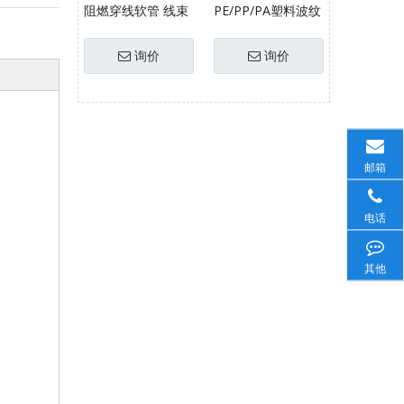
阻燃穿线软管 线束
PE/PP/PA塑料波纹
软管
管 穿线软管
询价
询价
邮箱
电话
其他