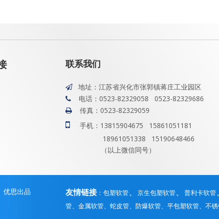
联系我们
接
地址：江苏省兴化市张郭镇蒋庄工业园区

电话：0523-82329058 0523-82329686

传真：0523-82329059


手机：13815904675 15861051181
18961051338 15190648466
（以上微信同号）
、
、
 优思出品
友情链接
包塑软管
京生包塑软管
普利卡软管
：
管
金属软管、
蛇皮管
防爆软管
、平包塑软管
、不锈
、
、